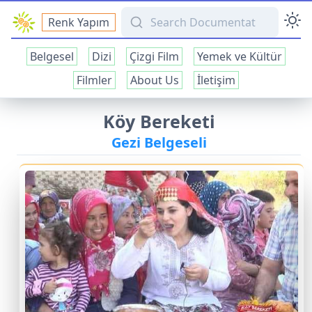
Search Documentation
Renk Yapım
Belgesel
Dizi
Çizgi Film
Yemek ve Kültür
Filmler
About Us
İletişim
Köy Bereketi
Gezi Belgeseli