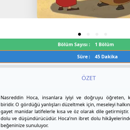
Bölüm Sayısı :
1 Bölüm
Süre :
45 Dakika
ÖZET
Nasreddin Hoca, insanlara iyiyi ve doğruyu öğreten, k
biridir. O gördüğü yanlışları düzeltmek için, meseleyi halkı
gayet manidar latifelerle kısa ve öz olarak dile getirmiştir.
dolu ve düşündürücüdür. Hoca’nın ibret dolu hikâyelerinde
beğeninize sunuluyor.