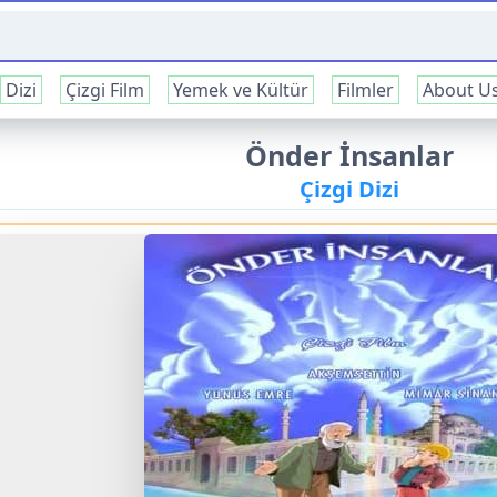
Dizi
Çizgi Film
Yemek ve Kültür
Filmler
About U
Önder İnsanlar
Çizgi Dizi